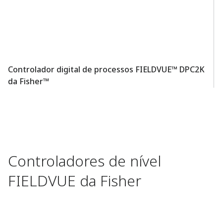
Controlador digital de processos FIELDVUE™ DPC2K
T
da Fisher™
F
Controladores de nível
FIELDVUE da Fisher