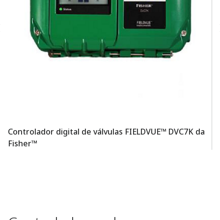
Controlador digital de válvulas FIELDVUE™ DVC7K da
C
Fisher™
d