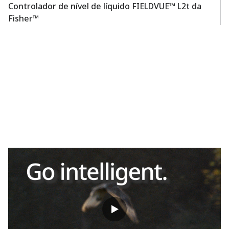
Controlador de nível de líquido FIELDVUE™ L2t da
Co
Fisher™
F