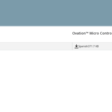
Ovation™ Micro Contro
Spanish
371.7 KB