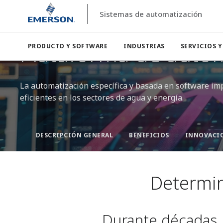
Sistemas de automatización
Sistemas de automatización
Ovation™
Ovation 4.0
Plataforma de autom
PRODUCTO Y SOFTWARE
INDUSTRIAS
SERVICIOS 
La automatización específica y basada en software imp
eficientes en los sectores de agua y energía.
DESCRIPCIÓN GENERAL
BENEFICIOS
INNOVACI
Determin
Durante décadas, 