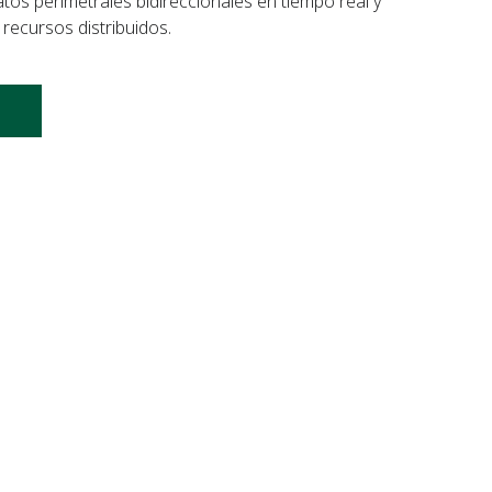
tos perimetrales bidireccionales en tiempo real y
e recursos distribuidos.