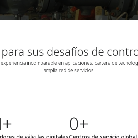
 para sus desafíos de contro
xperiencia incomparable en aplicaciones, cartera de tecnología
amplia red de servicios.
M+
0+
dores de válvulas digitales
Centros de servicio global