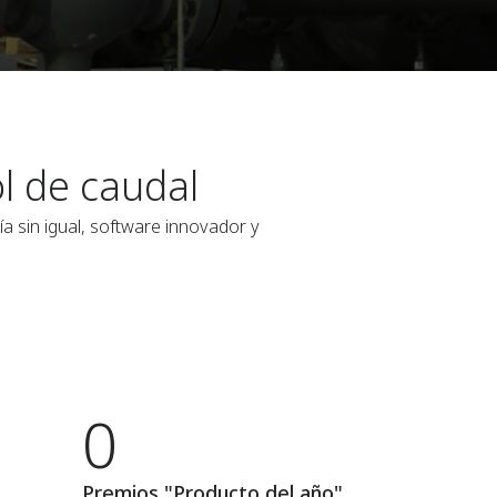
l de caudal
 sin igual, software innovador y
0
Premios "Producto del año"