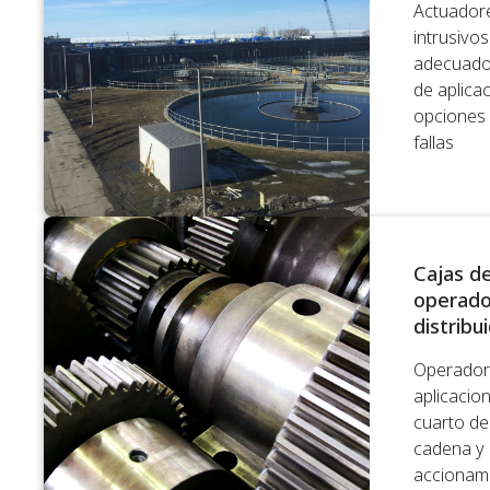
Actuadore
intrusivo
adecuado
de aplicac
opciones
fallas
Cajas d
operado
distribu
Operador
aplicacion
cuarto de
cadena y
accionami