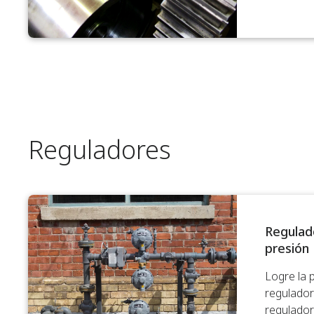
Reguladores
Regulad
presión
Logre la 
regulador
regulador