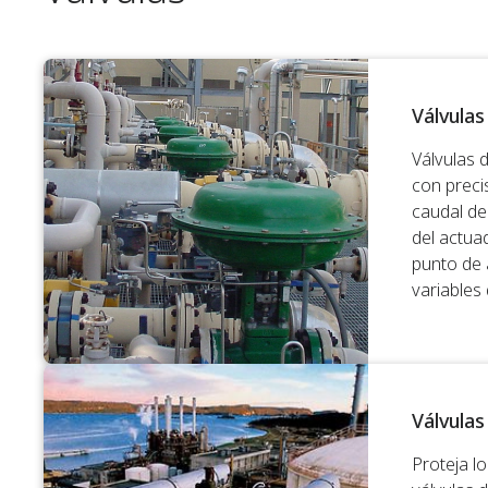
Válvulas
Válvulas 
con preci
caudal de
del actua
punto de 
variables
Válvulas
Proteja l