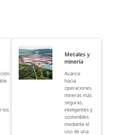
Metales y
minería​
ación
Avance
able
hacia
operaciones
mineras más
seguras,
e los
inteligentes y
a
sostenibles
a
mediante el
uso de una