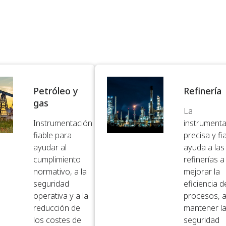
Petróleo y
Refinería
gas​
La
Instrumentación
instrument
fiable para
precisa y fi
ayudar al
ayuda a las
cumplimiento
refinerías a
normativo, a la
mejorar la
seguridad
eficiencia d
operativa y a la
procesos, 
reducción de
mantener l
los costes de
seguridad