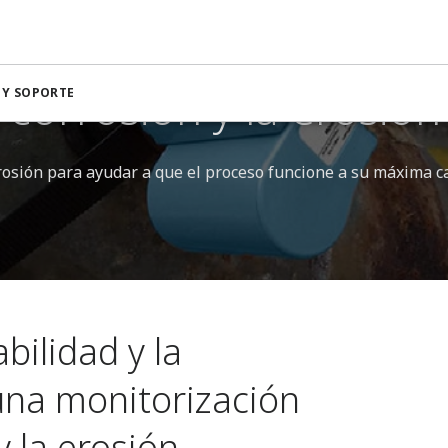
ión y la erosión
 corrosión y la erosión
 Y SOPORTE
 erosión para ayudar a que el proceso funcione a su máxima c
abilidad y la
 una monitorización
y la erosión