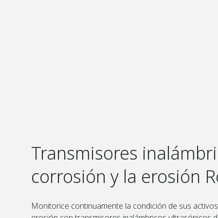
Transmisores inalámbri
corrosión y la erosión
Monitorice continuamente la condición de sus activos 
erosión con transmisores inalámbricos ultrasónicos