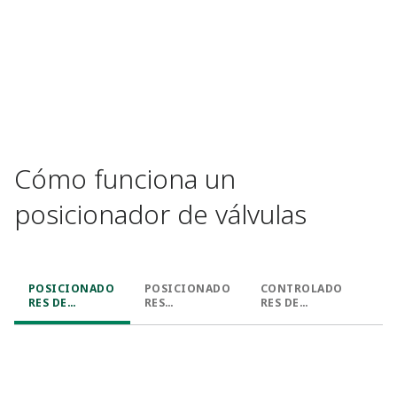
Cómo funciona un
posicionador de válvulas
POSICIONADO
POSICIONADO
CONTROLADO
RES DE
RES
RES DE
VÁLVULA
ANALÓGICOS
VÁLVULAS
NEUMÁTICOS
I/P DE
DIGITALES
VÁLVULAS