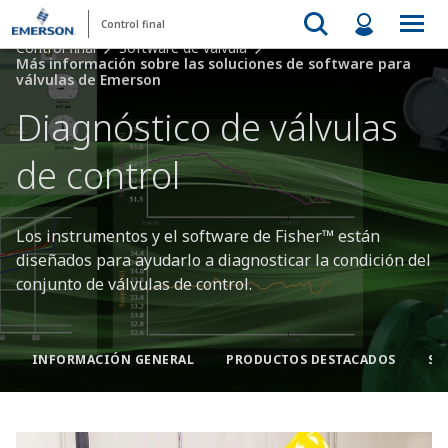
Control final
Control final
Software de válvula
Más información sobre las soluciones de software para
válvulas de Emerson
Diagnóstico de válvulas
de control
Los instrumentos y el software de Fisher™ están
diseñados para ayudarlo a diagnosticar la condición del
conjunto de válvulas de control.
INFORMACIÓN GENERAL
PRODUCTOS DESTACADOS
SE