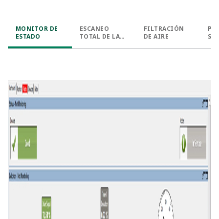
MONITOR DE
ESCANEO
FILTRACIÓN
PR
ESTADO
TOTAL DE LA
DE AIRE
SU
VÁLVULA Y
PRUEBAS DE
RESPUESTA
POR PASOS