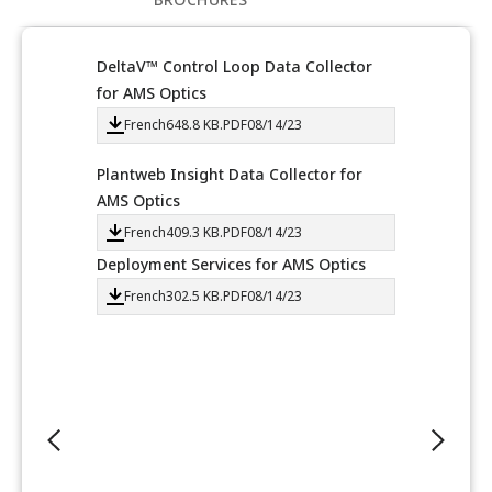
DeltaV™ Control Loop Data Collector
AMS D
for AMS Optics
AMS O
French
648.8 KB
.PDF
08/14/23
Fr
Plantweb Insight Data Collector for
AMS M
AMS Optics
AMS O
French
409.3 KB
.PDF
08/14/23
Fr
Deployment Services for AMS Optics
AMS M
for A
French
302.5 KB
.PDF
08/14/23
Fr
AMS O
Fr
AMS O
Fr