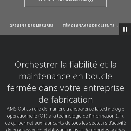
ORIGINE DES MESURES
TÉMOIGNAGES DE CLIENTS ET ARTICLES
D
Orchestrer la fiabilité et la
maintenance en boucle
fermée dans votre entreprise
de fabrication
AMS Optics relie de manière transparente la technologie
opérationnelle (OT) à la technologie de l’information (IT),
ce qui permet aux fabricants de tous les secteurs d’activité
de progresser. En établissant un tissu de données solides