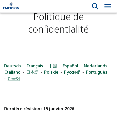
Politique de
confidentialité
Deutsch
-
Français
-
中国
-
Español
-
Nederlands
-
Italiano
-
日本語
-
Polskie
-
Pусский
-
Português
-
한국어
Dernière révision : 15 janvier 2026