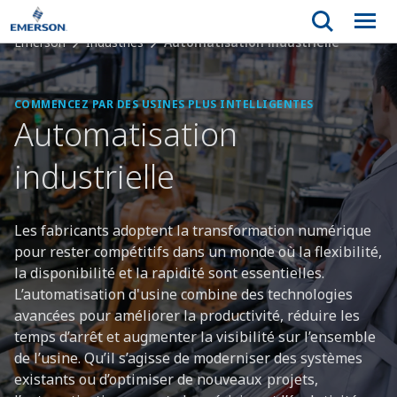
Emerson
Industries
Automatisation industrielle
COMMENCEZ PAR DES USINES PLUS INTELLIGENTES
Automatisation
industrielle
Les fabricants adoptent la transformation numérique
pour rester compétitifs dans un monde où la flexibilité,
la disponibilité et la rapidité sont essentielles.
L’automatisation d'usine combine des technologies
avancées pour améliorer la productivité, réduire les
temps d’arrêt et augmenter la visibilité sur l’ensemble
de l’usine. Qu’il s’agisse de moderniser des systèmes
existants ou d’optimiser de nouveaux projets,