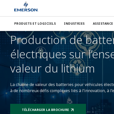
Emerson
Savoir-faire
Chaîne de valeur du lithium
PRODUITS ET LOGICIELS
INDUSTRIES
ASSISTANCE
OPTIMISATION DE L’EXTRACTION DE MINÉRAUX, DU TRAITEMEN
ÉLECTRIQUES) POUR LA TRANSITION VERS UNE ÉNERGIE PLUS
Production de batte
électriques sur l’en
valeur du lithium
La chaîne de valeur des batteries pour véhicules électr
à de nombreux défis complexes liés à l’innovation, à 
TÉLÉCHARGER LA BROCHURE