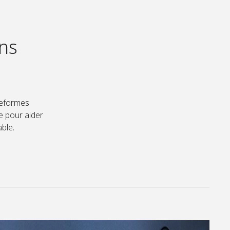
ons
ateformes
e pour aider
ble.