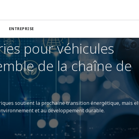
ENTREPRISE
T ET DE LA FABRICATION DE BATTERIES EV (BATTERIES DE VÉHICU
 PROPRE.
ries pour véhicules
semble de la chaîne de
iques soutient la prochaine transition énergétique, mais ell
l’environnement et au développement durable.