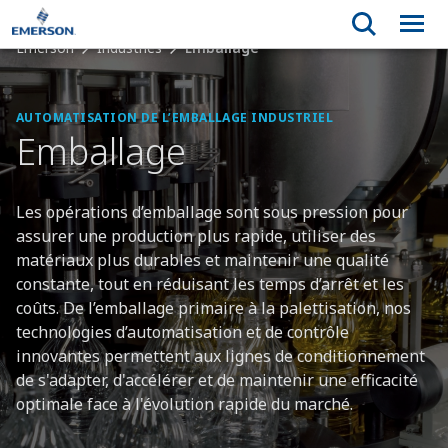
Emerson
Industries
Emballage
AUTOMATISATION DE L’EMBALLAGE INDUSTRIEL
Emballage
Les opérations d’emballage sont sous pression pour
assurer une production plus rapide, utiliser des
matériaux plus durables et maintenir une qualité
constante, tout en réduisant les temps d’arrêt et les
coûts. De l’emballage primaire à la palettisation, nos
technologies d’automatisation et de contrôle
innovantes permettent aux lignes de conditionnement
de s'adapter, d'accélérer et de maintenir une efficacité
optimale face à l'évolution rapide du marché.