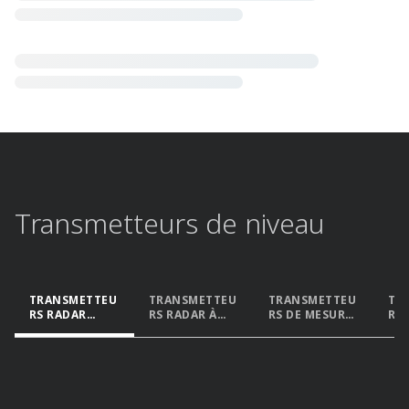
Transmetteurs de niveau​
TRANSMETTEU
TRANSMETTEU
TRANSMETTEU
TR
RS RADAR
RS RADAR À
RS DE MESURE
RS 
SANS
ONDES
DE NIVEAU
MA
CONTACT​
GUIDÉES​
PAR PRESSION
DIFFÉRENTIEL
LE​