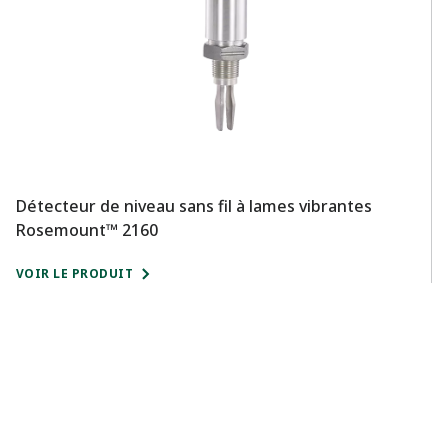
Détecteur de niveau sans fil à lames vibrantes
T
Rosemount™ 2160
R
VOIR LE PRODUIT
VO