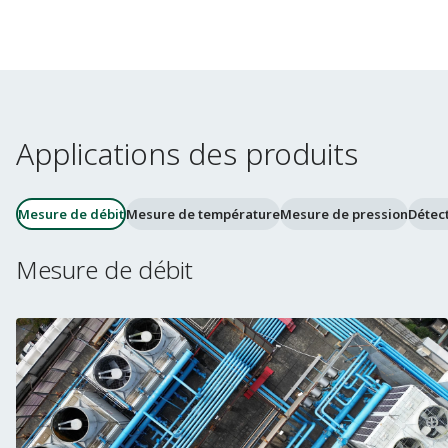
Applications des produits
Mesure de débit
Mesure de température
Mesure de pression
Détec
Mesure de débit