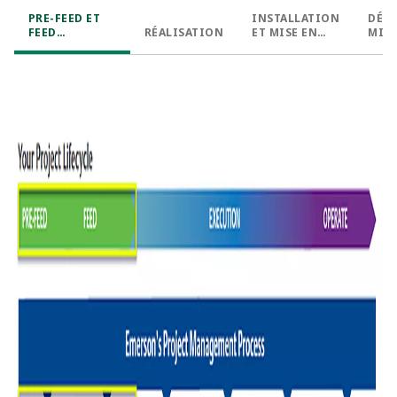
PRE-FEED ET
INSTALLATION
DÉM
FEED
RÉALISATION
ET MISE EN
MISE
(INGÉNIERIE
SERVICE
SERV
DE BASE)