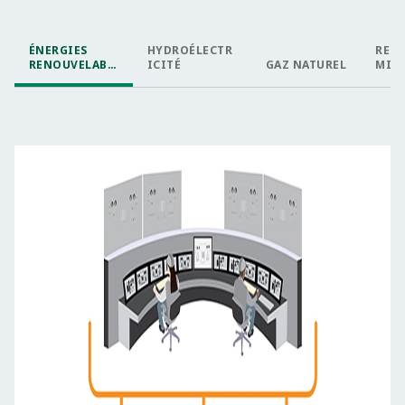
ÉNERGIES
HYDROÉLECTR
RES
RENOUVELABL
ICITÉ
GAZ NATUREL
MIX
ES