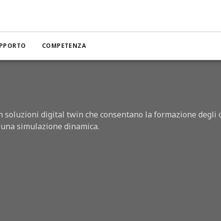
ività
DeltaV Mimic
UPPORTO
COMPETENZA
n soluzioni digital twin che consentano la formazione degli 
o una simulazione dinamica.