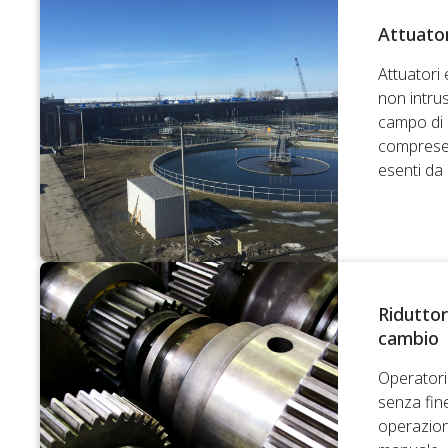
Attuator
Attuatori 
non intrus
campo di l
comprese 
esenti da 
Riduttor
cambio
Operatori 
senza fine
operazion