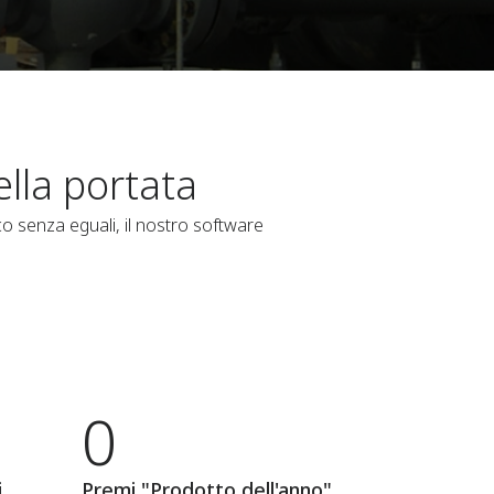
ella portata
co senza eguali, il nostro software
0
i
Premi "Prodotto dell'anno"