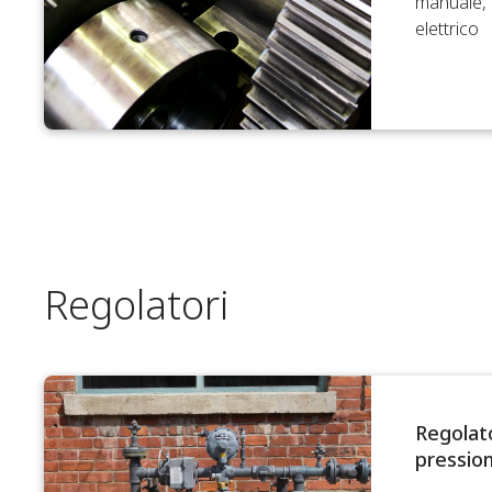
manuale, 
elettrico
Regolatori
Regolato
pressio