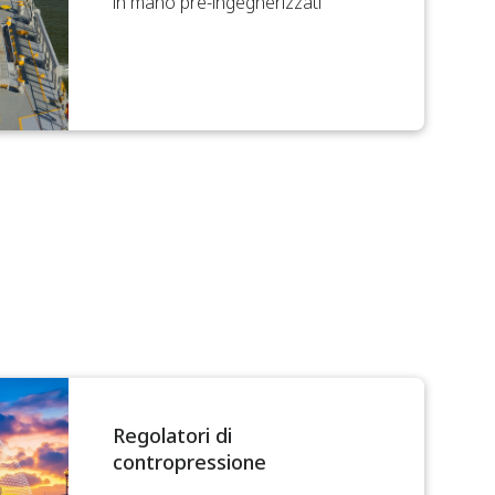
in mano pre-ingegnerizzati
Regolatori di
contropressione