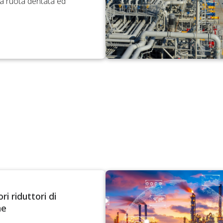
a ruota dentata ed
ri riduttori di
ne