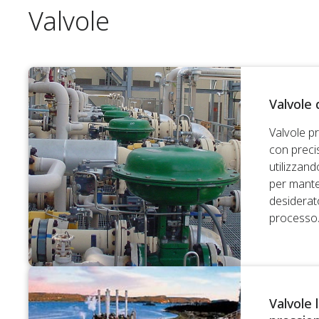
Valvole
Valvole 
Valvole p
con precis
utilizzand
per mante
desiderato
processo
Valvole l