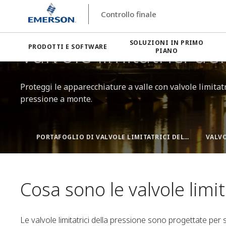
Controllo finale
Controllo finale
Valvole industriali
Valvole limitatrici de
SOLUZIONI IN PRIMO
Valvole limitatrici de
PRODOTTI E SOFTWARE
PIANO
Proteggi le apparecchiature a valle con valvole limitatri
pressione a monte.
PORTAFOGLIO DI VALVOLE LIMITATRICI DELLA PRESSIONE
VALVO
Cosa sono le valvole limit
Le valvole limitatrici della pressione sono progettate pe