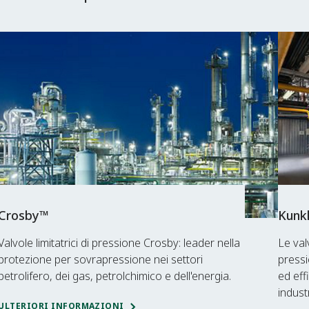
Crosby™
Kunk
Valvole limitatrici di pressione Crosby: leader nella
Le val
protezione per sovrapressione nei settori
pressi
petrolifero, dei gas, petrolchimico e dell'energia.
ed eff
indust
ULTERIORI INFORMAZIONI