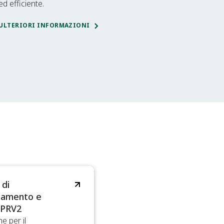
ed efficiente.​​
ULTERIORI INFORMAZIONI
 di
namento e
 PRV2
e per il