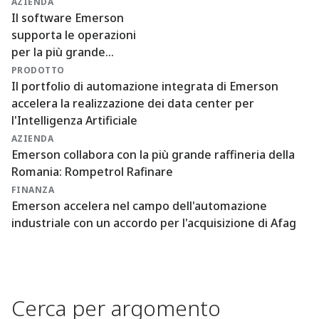
AZIENDA
Il software Emerson
supporta le operazioni
per la più grande
implementazione di un
PRODOTTO
sistema di stoccaggio di
Il portfolio di automazione integrata di Emerson
energia a batteria in India
accelera la realizzazione dei data center per
l'Intelligenza Artificiale
AZIENDA
Emerson collabora con la più grande raffineria della
Romania: Rompetrol Rafinare
FINANZA
Emerson accelera nel campo dell'automazione
industriale con un accordo per l'acquisizione di Afag
Cerca per argomento