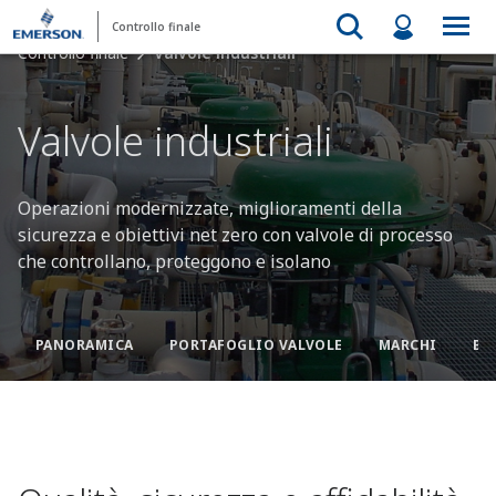
Controllo finale
Controllo finale
Valvole industriali
Valvole industriali
Operazioni modernizzate, miglioramenti della
sicurezza e obiettivi net zero con valvole di processo
che controllano, proteggono e isolano
PANORAMICA
PORTAFOGLIO VALVOLE
MARCHI
BL