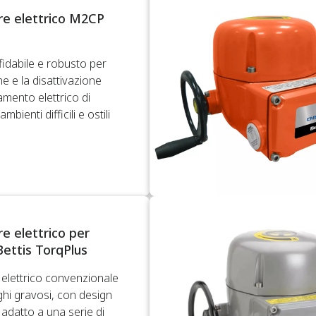
re elettrico M2CP
fidabile e robusto per
one e la disattivazione
amento elettrico di
ambienti difficili e ostili
e elettrico per
Bettis TorqPlus
 elettrico convenzionale
ghi gravosi, con design
adatto a una serie di