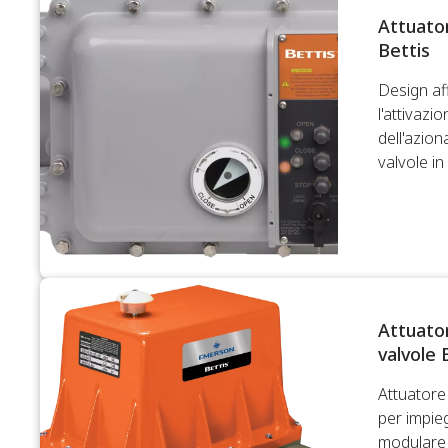
Attuato
Bettis
Design af
l'attivazi
dell'azion
valvole in 
Attuator
valvole 
Attuatore
per impie
modulare 