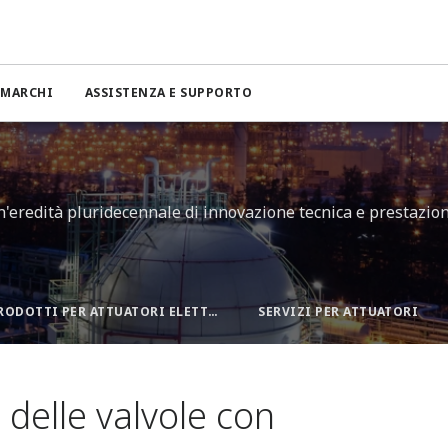
MARCHI
ASSISTENZA E SUPPORTO
 un'eredità pluridecennale di innovazione tecnica e prestazion
I NOSTRI PRODOTTI PER ATTUATORI ELETTRICI
SERVIZI PER ATTUATORI
delle valvole con