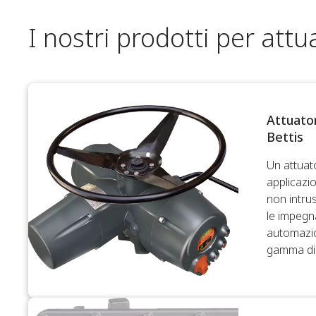
I nostri prodotti per attua
Attuato
Bettis
Un attuato
applicazio
non intru
le impegn
automazio
gamma di s