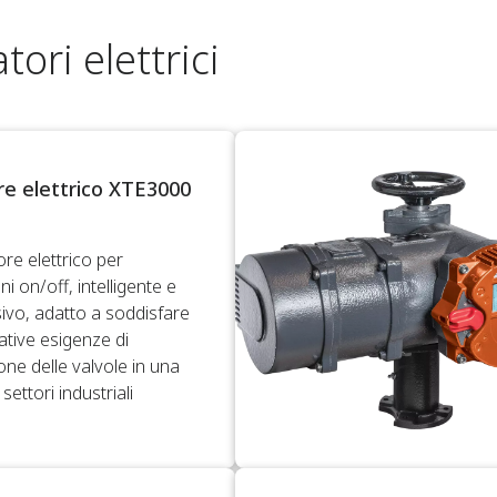
tori elettrici
re elettrico XTE3000
re elettrico per
ni on/off, intelligente e
sivo, adatto a soddisfare
ative esigenze di
ne delle valvole in una
ettori industriali