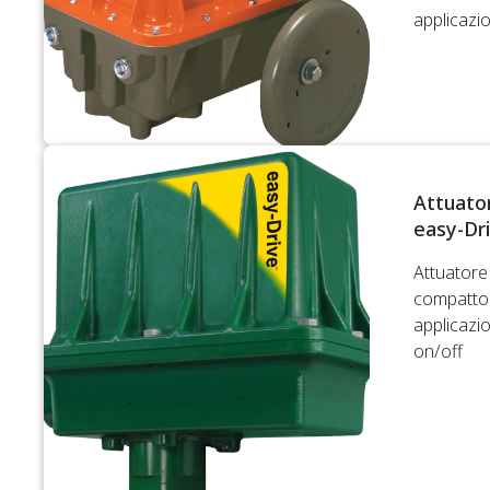
applicazio
Attuator
easy-Dr
Attuatore 
compatto 
applicazi
on/off