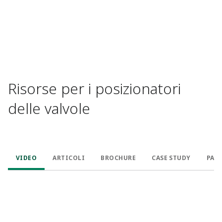
Risorse per i posizionatori
delle valvole
VIDEO
ARTICOLI
BROCHURE
CASE STUDY
PAG