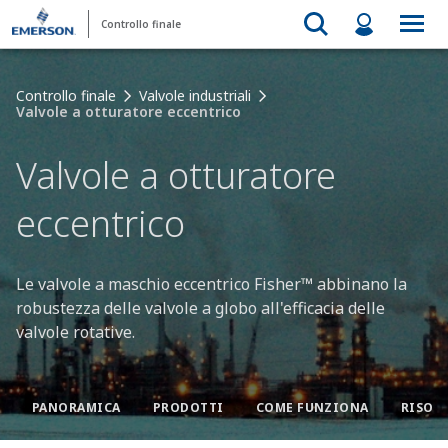
Controllo finale
Controllo finale
Valvole industriali
Valvole a otturatore eccentrico
Valvole a otturatore
eccentrico
Le valvole a maschio eccentrico Fisher
™
abbinano la
robustezza delle valvole a globo all'efficacia delle
valvole rotative.
PANORAMICA
PRODOTTI
COME FUNZIONA
RISOR