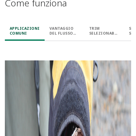
Come funziona
APPLICAZIONI
VANTAGGIO
TRIM
SF
COMUNI
DEL FLUSSO
SELEZIONABIL
SE
INVERSO
E
CA