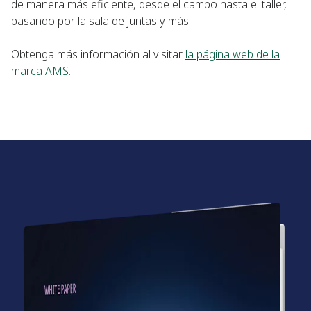
de manera más eficiente, desde el campo hasta el taller,
pasando por la sala de juntas y más.
Obtenga más información al visitar
la página web de la
marca AMS.