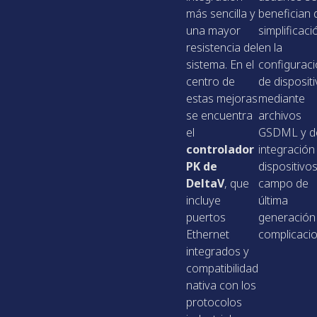
más sencilla y
benefician 
una mayor
simplificaci
resistencia del
en la
sistema. En el
configurac
centro de
de disposit
estas mejoras
mediante
se encuentra
archivos
el
GSDML y de
controlador
integración
PK de
dispositivo
DeltaV
, que
campo de
incluye
última
puertos
generación 
Ethernet
complicaci
integrados y
compatibilidad
nativa con los
protocolos