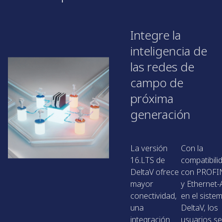
Integre la
inteligencia de
las redes de
campo de
próxima
generación
La versión
Con la
16.LTS de
compatibili
DeltaV ofrece
con PROFI
mayor
y Ethernet
conectividad,
en el siste
una
DeltaV, los
integración
usuarios s