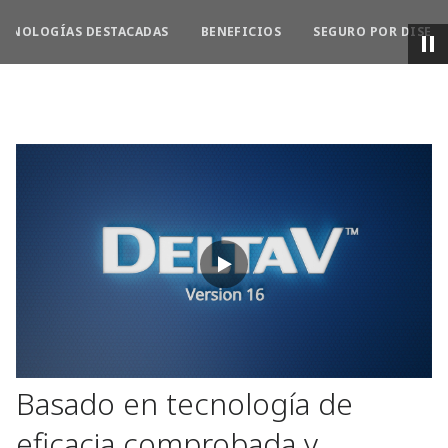
ECNOLOGÍAS DESTACADAS
BENEFICIOS
SEGURO POR DISEÑ
Basado en tecnología de
eficacia comprobada y