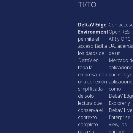
TI/TO
DeltaV Edge
Con acces
Environment
Open REST
permite el
API y OPC
acceso fácil a
UA, ademá
los datos de
de un
DeltaV en
Mercado d
toda la
aplicacione
empresa, con
que incluye
una conexión
aplicacione
simplificada
como
de solo
DeltaV Edg
lectura que
Explorer y
conserva el
DeltaV Live
contexto
Enterprise
completo
View, los
para su
equipos