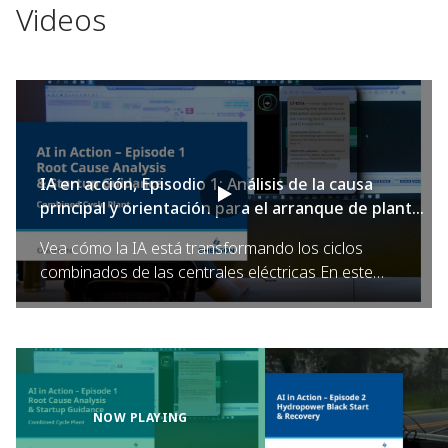
Videos
IA en acción, Episodio 1: Análisis de la causa
principal y orientación para el arranque de plantas
de ciclo combinado
Vea cómo la IA está transformando los ciclos
combinados de las centrales eléctricas En este
episodio, descubra cómo el Asesor virtual de Ovation
y los agentes IA ayudan a los operadores a analizar
rápidamente las alarmas y acelerar los procesos de
inicio. Es una mirada del mundo real sobre cómo la
inteligencia artificial impulsa el rendimiento y la toma de
decisiones.
NOW PLAYING