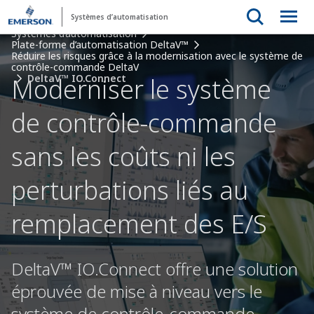
Systèmes d’automatisation
Systèmes d’automatisation
Plate-forme d’automatisation DeltaV™
Réduire les risques grâce à la modernisation avec le système de
contrôle-commande DeltaV
DeltaV™ IO.Connect
Moderniser le système
de contrôle-commande
sans les coûts ni les
perturbations liés au
remplacement des E/S
DeltaV™ IO.Connect offre une solution
éprouvée de mise à niveau vers le
système de contrôle-commande