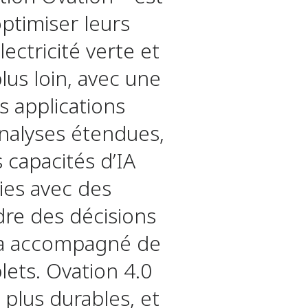
optimiser leurs
lectricité verte et
lus loin, avec une
s applications
analyses étendues,
s capacités d’IA
ies avec des
dre des décisions
ela accompagné de
ets. Ovation 4.0
plus durables, et