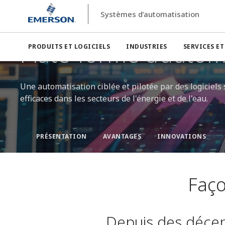
Systèmes d’automatisation
Systèmes d’automatisation
modules de services Ovation™
Plate-forme d’autom
PRODUITS ET LOGICIELS
INDUSTRIES
SERVICES E
Une automatisation ciblée et pilotée par des logiciels 
efficaces dans les secteurs de l'énergie et de l'eau.
PRÉSENTATION
AVANTAGES
INNOVATIONS
Faço
Depuis des décen