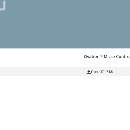
Ovation™ Micro Contro
French
371.7 KB