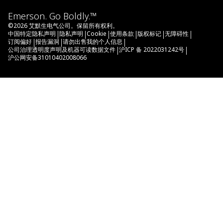
Emerson. Go Boldly.™
©
2026
艾默生电气公司。保留所有权利。
|
|
|
|
|
|
中国特定隐私声明
隐私声明
Cookie
使用条款
版权标记
无障碍性
|
|
|
订阅偏好
报告漏洞
请勿出售我的个人信息
|
|
公司治理透明度声明及机器可读数据文件
沪ICP 备 2022031242号
沪公网安备31010402008066