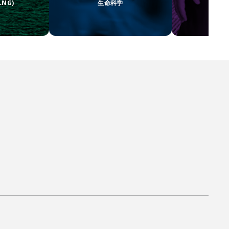
NG)
生命科学
自
创
视
动
新
角