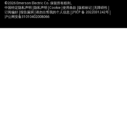
©
2026
Emerson Electric Co. 保留所有权利。
|
|
|
|
|
|
中国特定隐私声明
隐私声明
Cookie
使用条款
版权标记
无障碍性
|
|
|
|
订阅偏好
报告漏洞
请勿出售我的个人信息
沪ICP 备 2022031242号
沪公网安备31010402008066