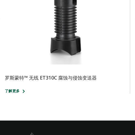
罗斯蒙特™ 无线 ET310C 腐蚀与侵蚀变送器
罗
了解更多
了