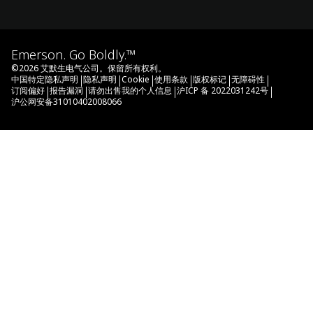
Emerson. Go Boldly.™
©
2026
艾默生电气公司。保留所有权利。
|
|
|
|
|
|
中国特定隐私声明
隐私声明
Cookie
使用条款
版权标记
无障碍性
|
|
|
|
订阅偏好
报告漏洞
请勿出售我的个人信息
沪ICP 备 2022031242号
沪公网安备31010402008066