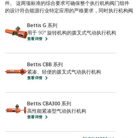
件。 这两项标准的综合要求可确保整个执行机构阀门组件
的设计符合能源行业特定应用的严格要求，同时执行机构阀
门套件经过功能测试，可作为完整套件使用。
Bettis G 系列
API 6DX 标准规定了合规执行机构必须满足的一系列具体设
用于 90° 旋转机构的拨叉式气动执行机构
查看详情
计、制造、检验、测试和文档记录要求。 它基于应用（例
如关断阀、排污阀或 HIPPS 阀）为不同类型的阀门设定了
最小尺寸要求。
Bettis CBB 系列
为使执行机构完全符合 API 6DX 标准，必须随附多项经认
紧凑、轻便的拨叉式气动执行机构
证的测试结果和文件。 此外，执行机构必须有一个粘贴牢
查看详情
固、易于查看的铭牌，其上必须有永久清晰的标记，包括
API 6DX 标志。 目前，已有多款 Bettis 执行机构采用符合
API 6DX 标准的配置。
Bettis CBA300 系列
高性能紧凑型气动执行机构
查看详情