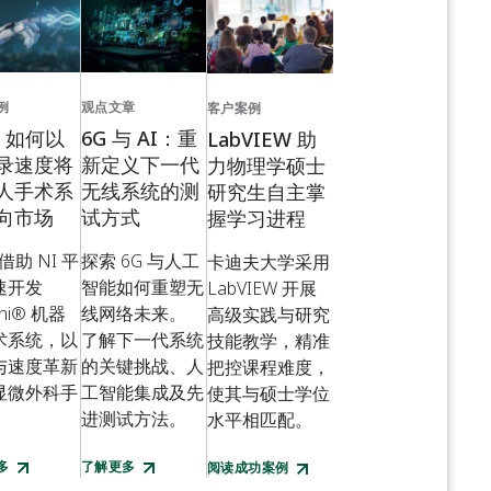
例
观点文章
客户案例
I 如何以
6G 与 AI：重
LabVIEW 助
录速度将
新定义下一代
力物理学硕士
人手术系
无线系统的测
研究生自主掌
向市场
试方式
握学习进程
 借助 NI 平
探索 6G 与人工
卡迪夫大学采用
速开发
智能如何重塑无
LabVIEW 开展
ni® 机器
线网络未来。
高级实践与研究
术系统，以
了解下一代系统
技能教学，精准
与速度革新
的关键挑战、人
把控课程难度，
显微外科手
工智能集成及先
使其与硕士学位
进测试方法。
水平相匹配。
多
了解更多
阅读成功案例