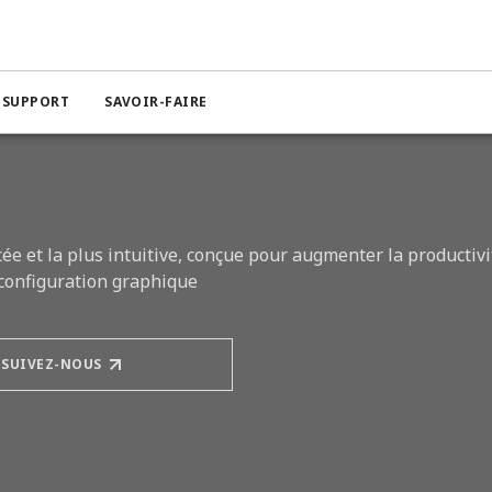
le-commande (SNCC)
Système numérique de contrôle-commande 
T SUPPORT
SAVOIR-FAIRE
 et la plus intuitive, conçue pour augmenter la productivi
a configuration graphique
SUIVEZ-NOUS