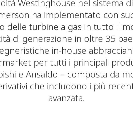
edità Westinghouse nel sistema di 
 Emerson ha implementato con suc
lo delle turbine a gas in tutto il 
tà di generazione in oltre 35 pae
gneristiche in-house abbracciano
rmarket per tutti i principali produ
ishi e Ansaldo – composta da mod
ivativi che includono i più recent
avanzata.