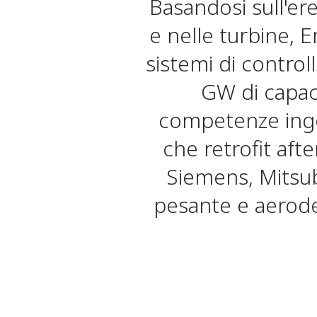
Basandosi sull'er
e nelle turbine,
sistemi di control
GW di capaci
competenze inge
che retrofit afte
Siemens, Mitsub
pesante e aeroder