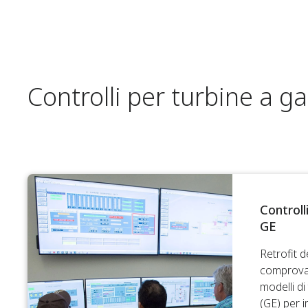
Controlli per turbine a g
Controll
GE
Retrofit d
comprovati
modelli di
(GE) per i