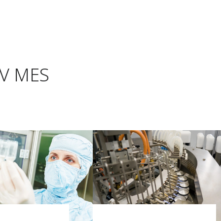
taV MES