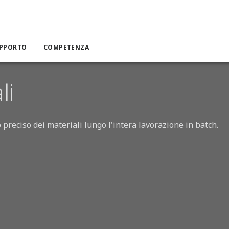
ività
Sistema di gestione della produzione DeltaV
Gestione de
UPPORTO
COMPETENZA
li
 preciso dei materiali lungo l'intera lavorazione in batch.