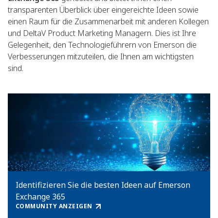
transparenten Überblick über eingereichte Ideen sowie
einen Raum für die Zusammenarbeit mit anderen Kollegen
und DeltaV Product Marketing Managern. Dies ist Ihre
Gelegenheit, den Technologieführern von Emerson die
Verbesserungen mitzuteilen, die Ihnen am wichtigsten
sind.
Identifizieren Sie die besten Ideen auf Emerson
Exchange 365
COMMUNITY ANZEIGEN