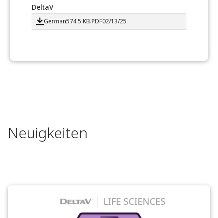
DeltaV
German
574.5 KB
.PDF
02/13/25
Neuigkeiten