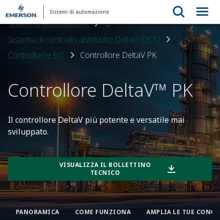
Sistemi di automazione
Sistemi di automazione
...
Sistema di controllo distribuito DeltaV (DCS)
Controllori e I/O
Controllore DeltaV PK
Controllore DeltaV™ PK
Il controllore DeltaV più potente e versatile mai
sviluppato.
VISUALIZZA IL BOLLETTINO
TECNICO
PANORAMICA
COME FUNZIONA
AMPLIA LE TUE CONO