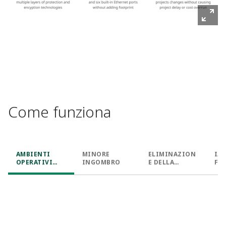
Come funziona
AMBIENTI
MINORE
ELIMINAZION
I/O
OPERATIVI
INGOMBRO
E DELLA
FLE
FLESSIBILI
MAPPATURA
DEI DATI