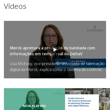
Vídeos
Merck aprimora a produção de batelada com
informações em tempo real do DeltaV
Lisa McEvoy, vice-presidente associada de fabricação
digital da Merck, explica como o sistema de controle
distribuído (DCS) DeltaV e as tecnologias de
automação da Emerson ajudam na missão da Merck
de fornecer produtos seguros e de alta qualidade com
eficiência. Desde a consistência da batelada até as
informações em tempo real, as soluções DeltaV
desempenham um papel fundamental na
NOW PLAYING