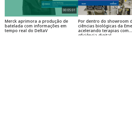
padronização, na tomada de decisão mais rápida e na
velocidade de comercialização em todas as
00:05:01
operações globais da Merck.
Merck aprimora a produção de
Por dentro do showroom 
batelada com informações em
ciências biológicas da Eme
tempo real do DeltaV
acelerando terapias com
eficiência digital