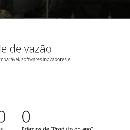
le de vazão
omparável, softwares inovadores e
0
0
is
Prêmios de “Produto do ano”