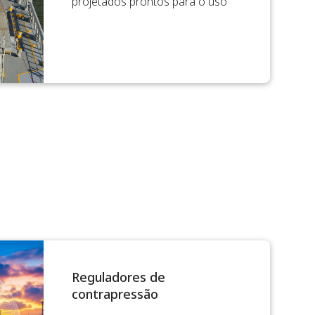
projetados prontos para o uso
Reguladores de
contrapressão