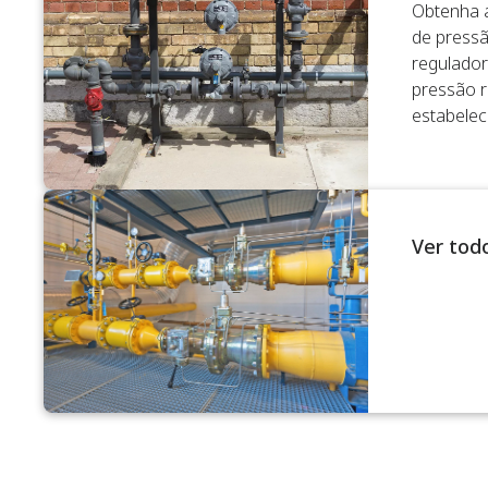
Obtenha a
de press
regulador
pressão 
estabelec
Ver tod