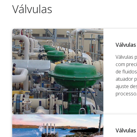
Válvulas
Válvulas
Válvulas 
com preci
de fluido
atuador p
ajuste de
processo
Válvulas