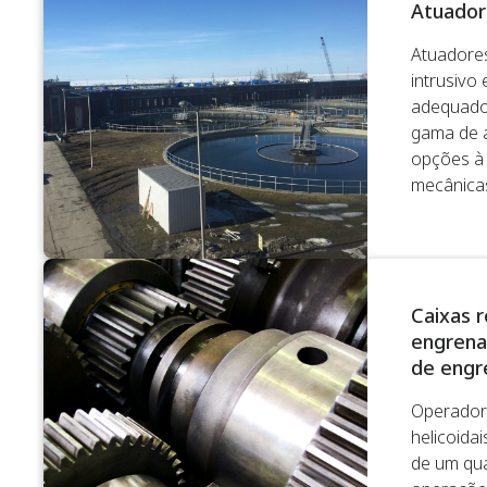
Atuador
Atuadores
intrusivo
adequado
gama de a
opções à 
mecânica
Caixas 
engrena
de eng
Operador
helicoidai
de um qua