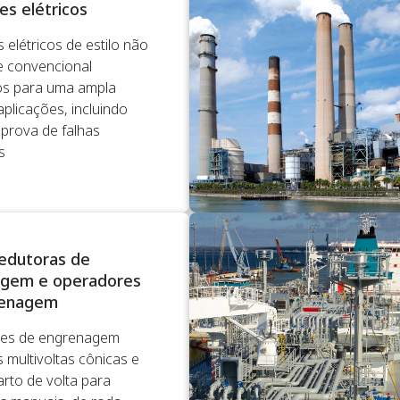
es elétricos
 elétricos de estilo não
 e convencional
s para uma ampla
plicações, incluindo
prova de falhas
s
redutoras de
gem e operadores
renagem
es de engrenagem
s multivoltas cônicas e
rto de volta para