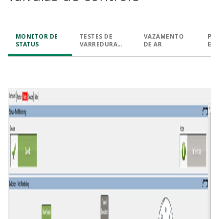
MONITOR DE
TESTES DE
VAZAMENTO
PR
STATUS
VARREDURA
DE AR
EN
TOTAL E DE
RESPOSTA AO
DEGRAU DE
VÁLVULAS