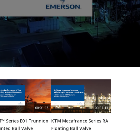
00:01:13
00:01:13
™ Series E01 Trunnion
KTM Mecafrance Series RA
nted Ball Valve
Floating Ball Valve