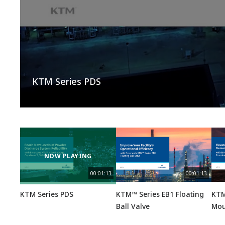
KTM Series PDS
NOW PLAYING
00:01:13
00:01:13
KTM Series PDS
KTM™ Series EB1 Floating
KTM
Ball Valve
Mou