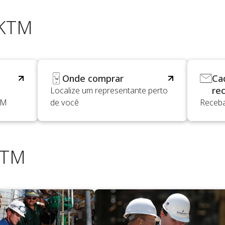
 KTM
Onde comprar
Ca
re
Localize um representante perto
TM
de você
Receba
KTM