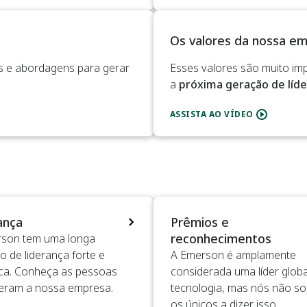
Os valores da nossa e
s e abordagens para gerar
Esses valores são muito im
a
próxima geração de líde
ASSISTA AO VÍDEO
ança
Prêmios e
reconhecimentos
rson tem uma longa
o de liderança forte e
A Emerson é amplamente
ca. Conheça as pessoas
considerada uma líder glob
deram a nossa empresa.
tecnologia, mas nós não s
os únicos a dizer isso.