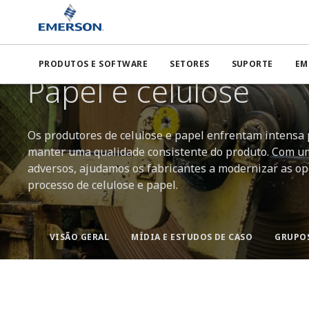
Emerson
Indústrias
Papel e celulose
PRODUTOS E SOFTWARE
SETORES
SUPORTE
EM
SOLUÇÕES INTELIGENTES PARA O SETOR DE PAPEL E CELULOS
Papel e celulose
Os produtores de celulose e papel enfrentam intensa 
manter uma qualidade consistente do produto. Com um
adversos, ajudamos os fabricantes a modernizar as op
processo de celulose e papel.
VISÃO GERAL
MÍDIA E ESTUDOS DE CASO
GRUPOS