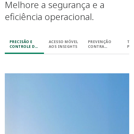
Melhore a segurança e a
eficiência operacional.​
PRECISÃO E
ACESSO MÓVEL
PREVENÇÃO
TES
CONTROLE DE
AOS INSIGHTS​
CONTRA
PR
INVENTÁRIO​
TRANSBORDA
RE
MENTO