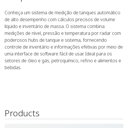
Conheça um sistema de medição de tanques automático
de alto desempenho com cálculos precisos de volume
líquido e inventário de massa. O sistema combina
medições de nível, pressão e temperatura por radar com
poderosos hubs de tanque e sistema, fornecendo
controle de inventário e informações efetivas por meio de
uma interface de software fácil de usar. Ideal para os
setores de óleo e gás, petroquímico, refino e alimentos e
bebidas.​
amento de gás
amento de gás
 comunicações
zação de dados
s de pressão
s de nível de
ique o acesso
m aplicações
 temperatura
ça energia e
o de dados
nção contra
o móvel ao
omatize o
o e refrigerado​
ência de dados​
amento de teto
 alta precisão​
is e precisas​
de inventário​
 do produto​
bordamento
Wireless ​
ssurizado​
m campo
ventário​
xiliares​
scalável
ireless​
eparada​
lutuante
Products