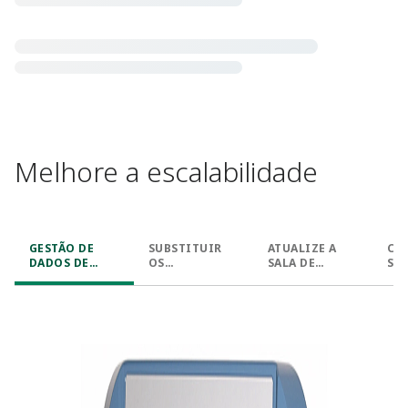
Melhore a escalabilidade​
GESTÃO DE
SUBSTITUIR
ATUALIZE A
CO
DADOS DE
OS
SALA DE
SEM
TANQUES
DISPOSITIVOS
CONTROLE​
ESCALÁVEL​
DE CAMPO​