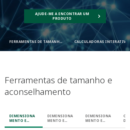
AJUDE-ME A ENCONTRAR UM
PRODUTO
FERRAMENTAS DE TAMANHO E ACONSELHAMENTO
CALCULADORAS INTERATIVAS E RECURSOS
Ferramentas de tamanho e
aconselhamento​
DIMENSIONA
DIMENSIONA
DIMENSIONA
CO
MENTO E
MENTO E
MENTO E
DE
SELEÇÃO PARA
SELEÇÃO PARA
SELEÇÃO DE
DE
VAZÃO​
VAZÃO​
NÍVEL DE PD​
TE