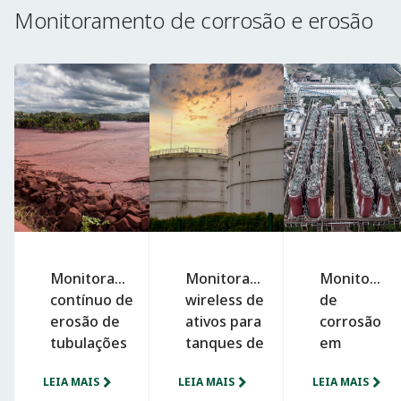
Monitoramento de corrosão e erosão
Monitoramento
Monitoramento
Monitoram
contínuo de
wireless de
de
erosão de
ativos para
corrosão
tubulações
tanques de
em
de lama
armazenamento
digestores
LEIA MAIS
LEIA MAIS
LEIA MAIS
de refino