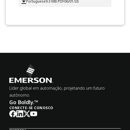
Portuguese
9.3 MB
.PDF
06/01/26
Líder global em automação, projetando um futuro
autônomo.
Go Boldly.™
CONECTE-SE CONOSCO