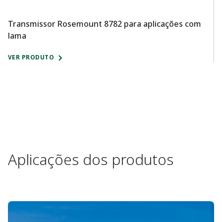
Transmissor Rosemount 8782 para aplicações com
M
lama
A
VER PRODUTO
V
Aplicações dos produtos